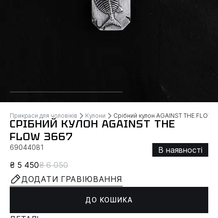
Прикраси для чоловіків
Кулони
Срібний кулон AGAINST THE FLOW
СРІБНИЙ КУЛОН AGAINST THE
FLOW 3667
69044081
В наявності
₴ 5 450
₴ 6 050
ДОДАТИ ГРАВІЮВАННЯ
ДО КОШИКА