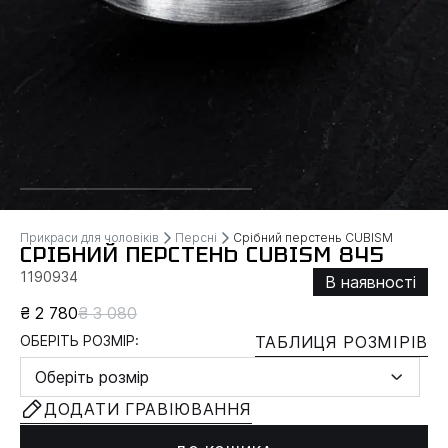
Прикраси для чоловіків
Персні
Срібний перстень CUBISM
СРІБНИЙ ПЕРСТЕНЬ CUBISM 845
1190934
В наявності
₴ 2 780
₴ 3 080
ОБЕРІТЬ РОЗМІР:
ТАБЛИЦЯ РОЗМІРІВ
Оберіть розмір
ДОДАТИ ГРАВІЮВАННЯ