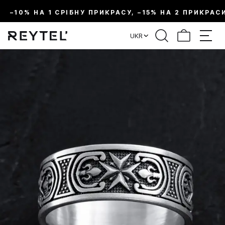
–10% НА 1 СРІБНУ ПРИКРАСУ, –15% НА 2 ПРИКРАС
UKR