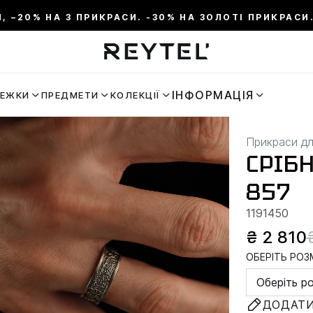
И, –20% НА 3 ПРИКРАСИ. -30% НА ЗОЛОТІ ПРИКРАСИ.
ІНФОРМАЦІЯ
РЕЖКИ
ПРЕДМЕТИ
КОЛЕКЦІЇ
Прикраси дл
СРІБ
857
1191450
₴ 2 810
ОБЕРІТЬ РОЗМ
Оберіть р
ДОДАТИ