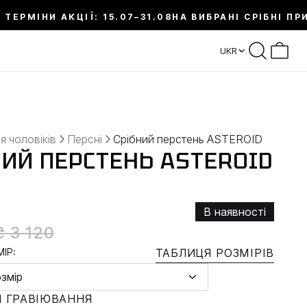
 ТЕРМІНИ АКЦІЇ: 15.07–31.08
НА ВИБРАНІ СРІБНІ ПР
UKR
я чоловіків
Персні
Срібний перстень ASTEROID
НИЙ ПЕРСТЕНЬ ASTEROID
В наявності
₴ 3 120
ІР:
ТАБЛИЦЯ РОЗМІРІВ
озмір
 ГРАВІЮВАННЯ