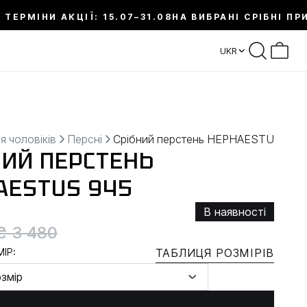
 ТЕРМІНИ АКЦІЇ: 15.07–31.08
НА ВИБРАНІ СРІБНІ ПР
UKR
я чоловіків
Персні
Срібний перстень HEPHAESTUS
НИЙ ПЕРСТЕНЬ
AESTUS 945
В наявності
₴ 3 480
ІР:
ТАБЛИЦЯ РОЗМІРІВ
озмір