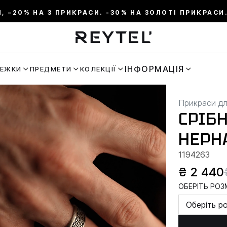
И, –20% НА 3 ПРИКРАСИ. -30% НА ЗОЛОТІ ПРИКРАСИ.
ІНФОРМАЦІЯ
РЕЖКИ
ПРЕДМЕТИ
КОЛЕКЦІЇ
Прикраси дл
СРІБ
HEPH
1194263
₴ 2 440
ОБЕРІТЬ РОЗМ
Оберіть р