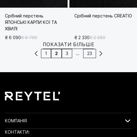
Срібний перстень
Срібний перстень CREATIO
ЯПОНСЬКІ КАРПИ КОЇ ТА
ХВИЛІ
₴ 6 090
₴ 6 760
₴ 2 330
₴ 2 580
ПОКАЗАТИ БІЛЬШЕ
1
2
3
...
23
КОМПАНІЯ
КОНТАКТИ: