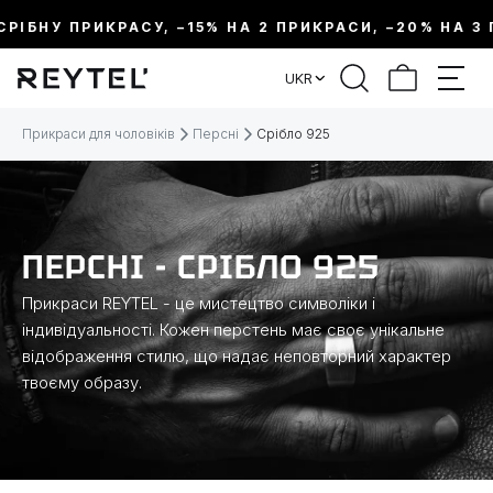
ІБНУ ПРИКРАСУ, –15% НА 2 ПРИКРАСИ, –20% НА 3 ПР
ФІЛЬТР
UKR
ЦІНА:
Прикраси для чоловіків
Персні
Срібло 925
МЕТАЛ
ВИД ПРИКРАСИ
ПЕРСНІ - СРІБЛО 925
Прикраси REYTEL - це мистецтво символіки і
КОЛЕКЦІЇ
індивідуальності. Кожен перстень має своє унікальне
відображення стилю, що надає неповторний характер
твоєму образу.
РОЗМІР
ТЕМАТИКА