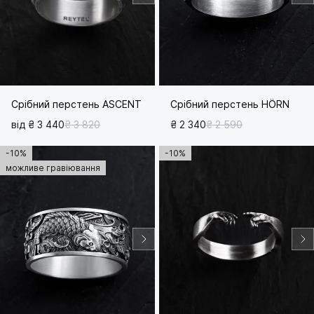
Срібний перстень ASCENT
Срібний перстень HÖRN
від ₴ 3 440
₴ 3 820
₴ 2 340
₴ 2 590
-10%
-10%
можливе гравіювання