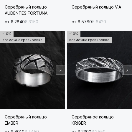
Серебряный кольцо
Серебряный кольцо VIA
AUDENTES FORTUNA
от ₴ 2840
₴ 3150
от ₴ 5780
₴ 6420
-10%
-10%
возможна гравировка
возможна гравировка
Серебряный кольцо
Серебряное кольцо
EMBER
KRIGER
от ₴ 4010
₴ 4450
от ₴ 2300
₴ 2550