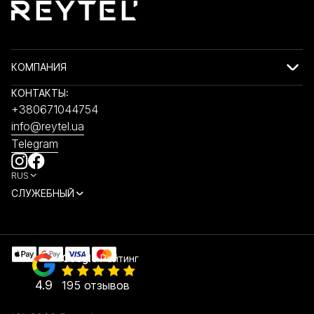
только усиливается. Также можно найти стильные
мужские серебряные кольца с чернением. С
помощью чернения выделяют отдельные элементы,
что добавляет украшению загадочности и
КОМПАНИЯ
«возраста».
Лояльная стоимость
. Драгоценный
КОНТАКТЫ:
металл считается бюджетным и стоит
+380671044754
недорого. При этом он довольно качественный и
info@reytel.ua
подходит для длительного ношения. Правда это при
Telegram
соблюдении правил пользования.
Универсальность.
Вы без проблем найдете
RUS
мужское серебряное кольцо в Киеве, которое
СЛУЖЕБНЫЙ
можно сочетать со всеми повседневными
образами. Если нужно соблюдать правила дресс-
кода, то стоит заказать более лаконичные. При
желании можно найти и более экстравагантные для
Google
Рейтинг
особенных случаев.
4.9
195 отзывов
Приобретенные украшения точно найдут место в
СБРОСИТЬ ВСЕ
ПОКАЗАТЬ
(271)
шкатулке. Их можно комбинировать с разными
ФИЛЬТРЫ