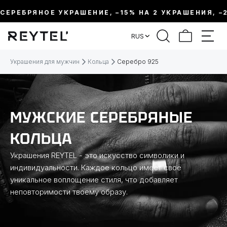
ЕРЕБРЯНОЕ УКРАШЕНИЕ, –15% НА 2 УКРАШЕНИЯ, –20%
ФИЛЬТР
RUS
ЦЕНА:
Украшения для мужчин
Кольца
Серебро 925
МЕТАЛЛ
МУЖСКИЕ СЕРЕБРЯНЫЕ
ВИД УКРАШЕНИЯ
КОЛЬЦА
КОЛЛЕКЦИИ
Украшения REYTEL - это искусство символики и
индивидуальности. Каждое кольцо имеет своё
уникальное воплощение стиля, что добавляет
РАЗМЕР
неповторимости твоему образу.
ТЕМАТИКА