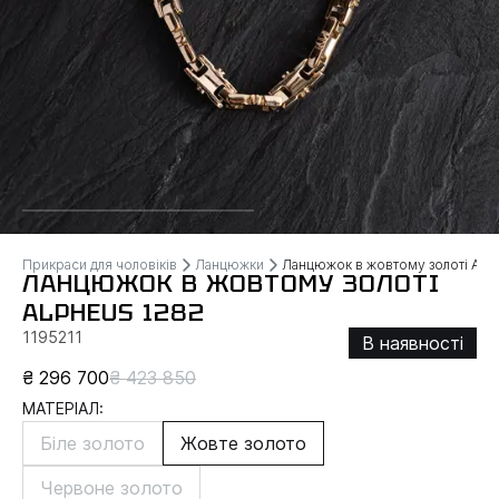
Прикраси для чоловіків
Ланцюжки
Ланцюжок в жовтому золоті AL
ЛАНЦЮЖОК В ЖОВТОМУ ЗОЛОТІ
ALPHEUS 1282
1195211
В наявності
₴ 296 700
₴ 423 850
МАТЕРІАЛ:
Біле золото
Жовте золото
Червоне золото