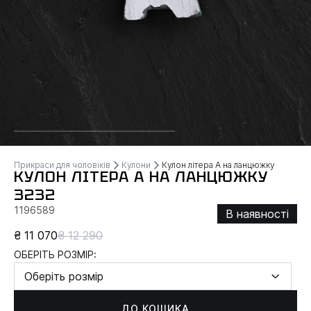
Прикраси для чоловіків
Кулони
Кулон літера А на ланцюжку
КУЛОН ЛІТЕРА А НА ЛАНЦЮЖКУ
3232
1196589
В наявності
₴ 11 070
₴ 12 290
ОБЕРІТЬ РОЗМІР:
Оберіть розмір
ДО КОШИКА