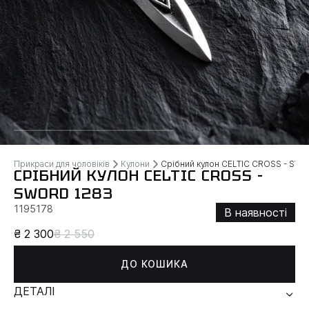
Прикраси для чоловіків
Кулони
Срібний кулон CELTIC CROSS - SW
СРІБНИЙ КУЛОН CELTIC CROSS -
SWORD 1283
1195178
В наявності
₴ 2 300
₴ 2 550
ДО КОШИКА
ДЕТАЛІ