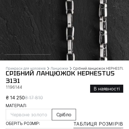
Прикраси для чоловіків
Ланцюжки
Срібний ланцюжок HEPHESTUS
СРІБНИЙ ЛАНЦЮЖОК HEPHESTUS
3131
1196144
В наявності
₴ 14 250
₴ 17 810
МАТЕРІАЛ:
Червоне золото
Срібло
ОБЕРІТЬ РОЗМІР:
ТАБЛИЦЯ РОЗМІРІВ