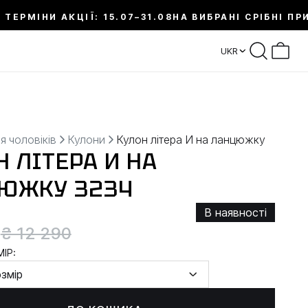
 ТЕРМІНИ АКЦІЇ: 15.07–31.08
НА ВИБРАНІ СРІБНІ ПР
UKR
я чоловіків
Кулони
Кулон літера И на ланцюжку
 ЛІТЕРА И НА
ЮЖКУ 3234
В наявності
0
₴ 12 290
ІР:
озмір