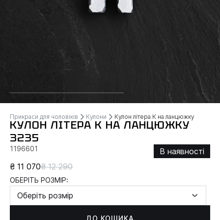
Прикраси для чоловіків
Кулони
Кулон літера К на ланцюжку
КУЛОН ЛІТЕРА К НА ЛАНЦЮЖКУ
3235
1196601
В наявності
₴ 11 070
₴ 12 290
ОБЕРІТЬ РОЗМІР:
Оберіть розмір
ДО КОШИКА