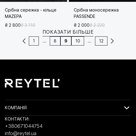
Срібна сережка - кільце
Срібна моносережка
MAZEPA
PASSENDE
₴ 2 800
₴ 3 110
₴ 2 000
₴ 2 220
ПОКАЗАТИ БІЛЬШЕ
1
...
8
9
10
...
12
КОМПАНІЯ
КОНТАКТИ:
+380671044754
info@reytel.ua