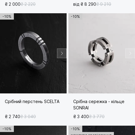
₴ 2 000
₴ 2 220
від ₴ 8 290
₴ 9 210
-10%
-10%
Срібний перстень SCELTA
Срібна сережка - кільце
SONRAI
₴ 2 740
₴ 3 040
₴ 3 400
₴ 3 770
-10%
-10%