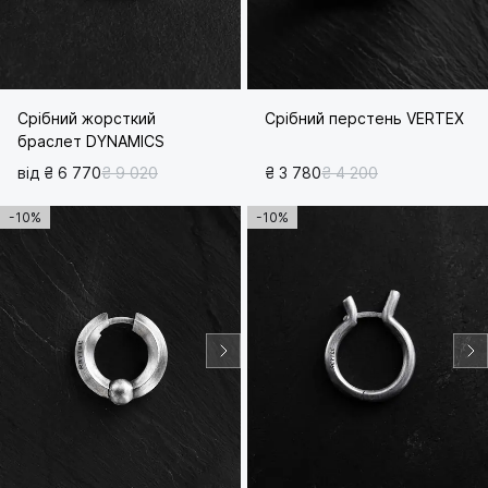
Срібний жорсткий
Срібний перстень VERTEX
браслет DYNAMICS
від ₴ 6 770
₴ 9 020
₴ 3 780
₴ 4 200
-10%
-10%