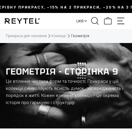
ІБНУ ПРИКРАСУ, –15% НА 2 ПРИКРАСИ, –20% НА 3 ПР
ФІЛЬТР
UKR
ЦІНА:
Прикраси для чоловіків
Колекції
Геометрія
МЕТАЛ
ВИД ПРИКРАСИ
ГЕОМЕТРІЯ - СТОРІНКА 9
Це втілення чистоти форм та точності. Прикраси у цій
КОЛЕКЦІЇ
колекції символізують ясність думок, зосередженість і
порядок в житті. Кожен елемент колекції - це окрема
історія про гармонію і структуру.
РОЗМІР
ДОВЖИНА