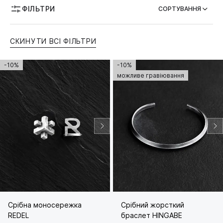
ФІЛЬТРИ
СОРТУВАННЯ
ТЕМАТИКА
СКИНУТИ ВСІ ФІЛЬТРИ
МОЖЛИВІСТЬ ГРАВІЮВАННЯ
-10%
-10%
можливе гравіювання
Срібна моносережка
Срібний жорсткий
REDEL
браслет HINGABE