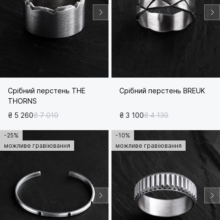
Срібний перстень THE
Срібний перстень BREUK
THORNS
₴ 5 260
₴ 7 010
₴ 3 100
₴ 4 130
-25%
-10%
можливе гравіювання
можливе гравіювання