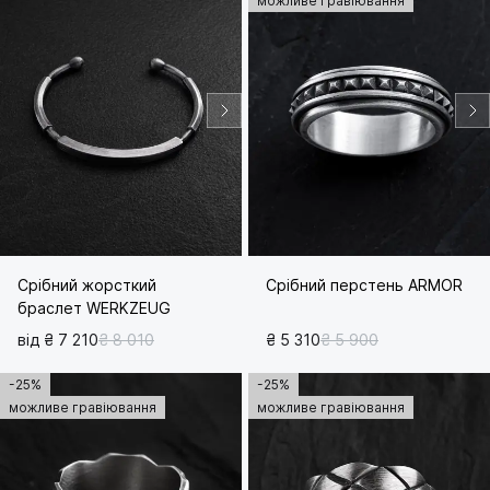
можливе гравіювання
Срібний жорсткий
Срібний перстень ARMOR
браслет WERKZEUG
від ₴ 7 210
₴ 8 010
₴ 5 310
₴ 5 900
-25%
-25%
можливе гравіювання
можливе гравіювання