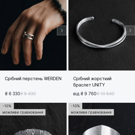
Срібний перстень WERDEN
Срібний жорсткий
браслет UNITY
₴ 6 330
₴ 8 430
від ₴ 9 760
₴ 10 840
-10%
-10%
можливе гравіювання
можливе гравіювання