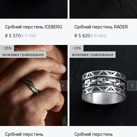
Срібний перстень ICEBERG
Срібний перстень RADER
₴ 5 370
₴ 7 150
₴ 5 820
₴ 6 460
-25%
-10%
можливе гравіювання
можливе гравіювання
Срібний перстень
Срібний перстень