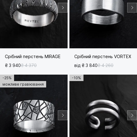
Срібний перстень MIRAGE
Срібний перстень VORTEX
₴ 3 940
₴ 4 370
від ₴ 3 840
₴ 4 260
-25%
-10%
можливе гравіювання