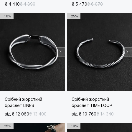
₴ 4 410
₴ 4 890
₴ 5 470
₴ 6 070
-10%
-25%
Срібний жорсткий
Срібний жорсткий
браслет LINES
браслет TIME LOOP
від ₴ 12 060
₴ 13 400
від ₴ 10 760
₴ 14 340
-25%
-10%