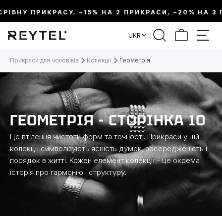
ІБНУ ПРИКРАСУ, –15% НА 2 ПРИКРАСИ, –20% НА 3 ПР
ФІЛЬТР
UKR
ЦІНА:
Прикраси для чоловіків
Колекції
Геометрія
МЕТАЛ
ВИД ПРИКРАСИ
ГЕОМЕТРІЯ - СТОРІНКА 10
Це втілення чистоти форм та точності. Прикраси у цій
КОЛЕКЦІЇ
колекції символізують ясність думок, зосередженість і
порядок в житті. Кожен елемент колекції - це окрема
історія про гармонію і структуру.
РОЗМІР
ДОВЖИНА