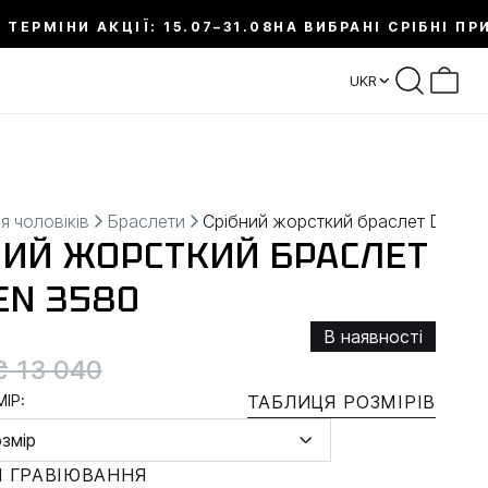
 ТЕРМІНИ АКЦІЇ: 15.07–31.08
НА ВИБРАНІ СРІБНІ ПР
UKR
я чоловіків
Браслети
Срібний жорсткий браслет DENK
НИЙ ЖОРСТКИЙ БРАСЛЕТ
EN 3580
В наявності
₴ 13 040
ІР:
ТАБЛИЦЯ РОЗМІРІВ
озмір
 ГРАВІЮВАННЯ