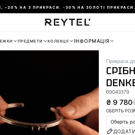
И, –20% НА 3 ПРИКРАСИ. -30% НА ЗОЛОТІ ПРИКРАСИ.
ІНФОРМАЦІЯ
РЕЖКИ
ПРЕДМЕТИ
КОЛЕКЦІЇ
Прикраси дл
СРІБ
DENK
69043379
₴ 9 780
ОБЕРІТЬ РОЗМ
Оберіть р
ДОДАТИ