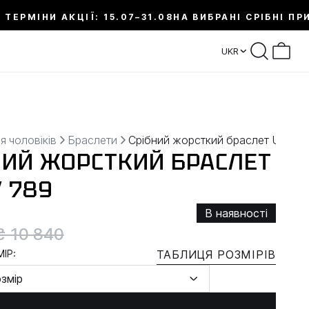
 ТЕРМІНИ АКЦІЇ: 15.07–31.08
НА ВИБРАНІ СРІБНІ ПР
UKR
я чоловіків
Браслети
Срібний жорсткий браслет UNITY
НИЙ ЖОРСТКИЙ БРАСЛЕТ
 789
В наявності
₴ 10 840
ІР:
ТАБЛИЦЯ РОЗМІРІВ
озмір