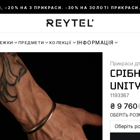
И, –20% НА 3 ПРИКРАСИ. -30% НА ЗОЛОТІ ПРИКРАСИ.
ІНФОРМАЦІЯ
РЕЖКИ
ПРЕДМЕТИ
КОЛЕКЦІЇ
Прикраси дл
СРІБ
UNITY
1193387
₴ 9 760
ОБЕРІТЬ РОЗМ
Оберіть р