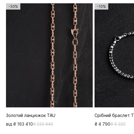
-30%
-10%
Золотий ланцюжок TAU
Срібний браслет 
від ₴ 163 410
₴ 233 440
₴ 4 790
₴ 5 320