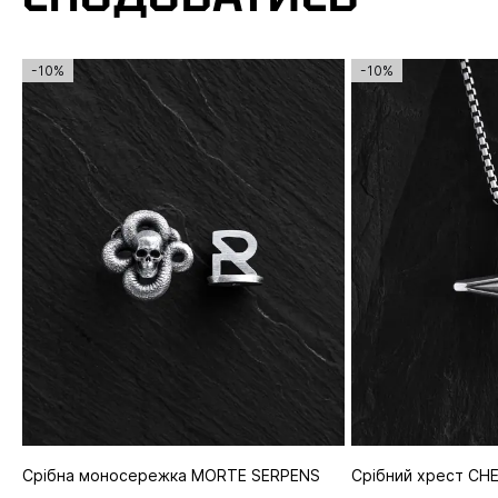
-10%
-10%
Срібна моносережка MORTE SERPENS
Срібний хрест CH