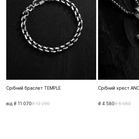
Срібний браслет TEMPLE
Срібний хрест A
від ₴ 11 070
₴ 12 290
₴ 4 580
₴ 5 080