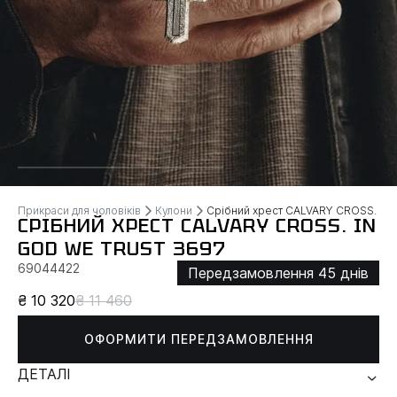
Прикраси для чоловіків
Кулони
Срібний хрест CALVARY CROSS. IN
СРІБНИЙ ХРЕСТ CALVARY CROSS. IN
GOD WE TRUST 3697
69044422
Передзамовлення 45 днів
₴ 10 320
₴ 11 460
ОФОРМИТИ ПЕРЕДЗАМОВЛЕННЯ
ДЕТАЛІ