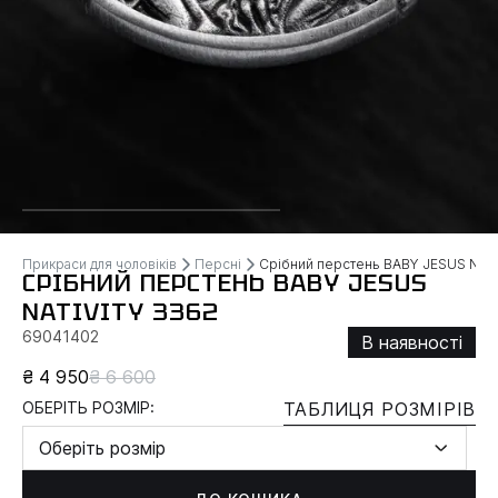
Прикраси для чоловіків
Персні
Срібний перстень BABY JESUS NATI
СРІБНИЙ ПЕРСТЕНЬ BABY JESUS
NATIVITY 3362
69041402
В наявності
₴ 4 950
₴ 6 600
ОБЕРІТЬ РОЗМІР:
ТАБЛИЦЯ РОЗМІРІВ
Оберіть розмір