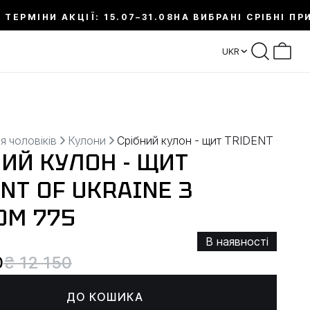
 ТЕРМІНИ АКЦІЇ: 15.07–31.08
НА ВИБРАНІ СРІБНІ ПР
UKR
я чоловіків
Кулони
Срібний кулон - щит TRIDENT OF U
НИЙ КУЛОН - ЩИТ
NT OF UKRAINE З
ОМ 775
В наявності
0
₴ 12 150
ДО КОШИКА