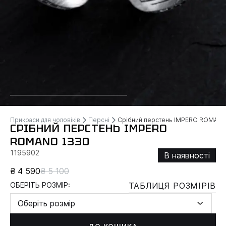
Прикраси для чоловіків
Персні
Срібний перстень IMPERO ROMAN
СРІБНИЙ ПЕРСТЕНЬ IMPERO
ROMANO 1330
1195902
В наявності
₴ 4 590
₴ 5 100
ОБЕРІТЬ РОЗМІР:
ТАБЛИЦЯ РОЗМІРІВ
Оберіть розмір