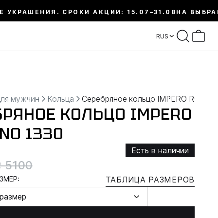
Е УКРАШЕНИЯ. СРОКИ АКЦИИ: 15.07–31.08
НА ВЫБРА
RUS
для мужчин
Кольца
Серебряное кольцо IMPERO ROMA
БРЯНОЕ КОЛЬЦО IMPERO
NO 1330
Есть в наличии
₴ 5100
ЗМЕР:
ТАБЛИЦА РАЗМЕРОВ
размер