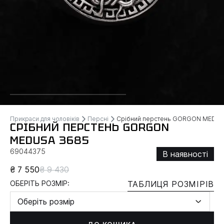
Прикраси для чоловіків
Персні
Срібний перстень GORGON MEDU
СРІБНИЙ ПЕРСТЕНЬ GORGON
MEDUSA 3685
69044375
В наявності
₴ 7 550
₴ 9 430
ОБЕРІТЬ РОЗМІР:
ТАБЛИЦЯ РОЗМІРІВ
Оберіть розмір