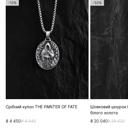
-10%
-30%
Срібний кулон THE PAINTER OF FATE
Шовковий шнурок F
білого золота
₴ 4 450
₴ 4 940
₴ 20 040
₴ 28 620