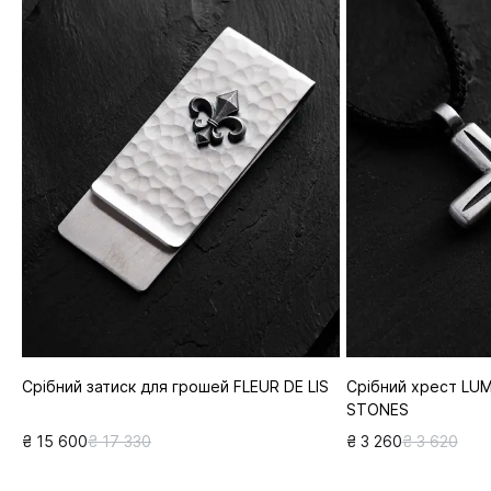
Срібний затиск для грошей FLEUR DE LIS
Срібний хрест LUM
STONES
₴ 15 600
₴ 17 330
₴ 3 260
₴ 3 620