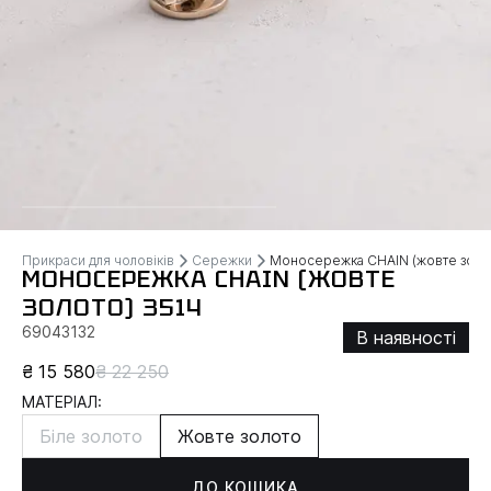
Прикраси для чоловіків
Сережки
Моносережка CHAIN (жовте золо
МОНОСЕРЕЖКА CHAIN (ЖОВТЕ
ЗОЛОТО) 3514
69043132
В наявності
₴ 15 580
₴ 22 250
МАТЕРІАЛ:
Біле золото
Жовте золото
ДО КОШИКА