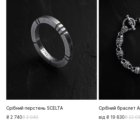
Срібний перстень SCELTA
Срібний браслет 
₴ 2 740
₴ 3 040
від ₴ 19 830
₴ 22 0