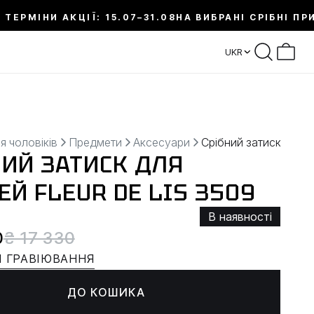
 ТЕРМІНИ АКЦІЇ: 15.07–31.08
НА ВИБРАНІ СРІБНІ ПР
UKR
я чоловіків
Предмети
Аксесуари
Срібний затиск для 
НИЙ ЗАТИСК ДЛЯ
Й FLEUR DE LIS 3509
В наявності
0
₴ 17 330
 ГРАВІЮВАННЯ
ДО КОШИКА