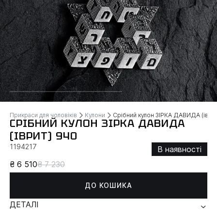
Прикраси для чоловіків
Кулони
Срібний кулон ЗІРКА ДАВИДА (іврит
СРІБНИЙ КУЛОН ЗІРКА ДАВИДА
(ІВРИТ) 940
1194217
В наявності
₴ 6 510
₴ 7 230
ДО КОШИКА
ДЕТАЛІ