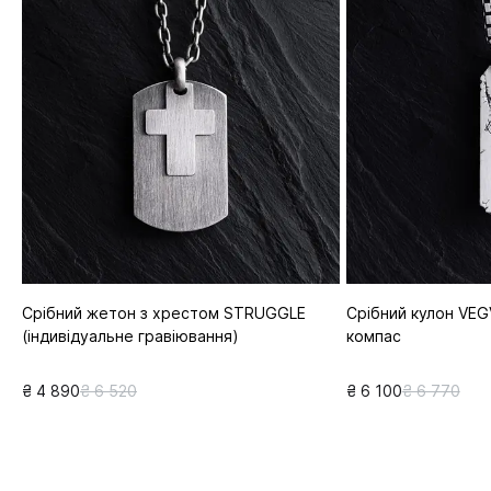
Срібний жетон з хрестом STRUGGLE
Срібний кулон VEGV
(індивідуальне гравіювання)
компас
₴ 4 890
₴ 6 520
₴ 6 100
₴ 6 770