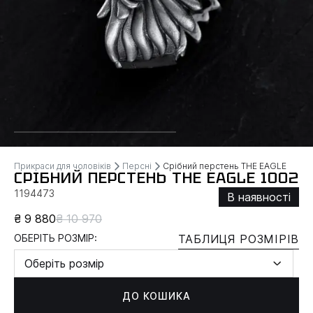
Прикраси для чоловіків
Персні
Срібний перстень THE EAGLE
СРІБНИЙ ПЕРСТЕНЬ THE EAGLE 1002
1194473
В наявності
₴ 9 880
₴ 10 970
ОБЕРІТЬ РОЗМІР:
ТАБЛИЦЯ РОЗМІРІВ
Оберіть розмір
ДО КОШИКА