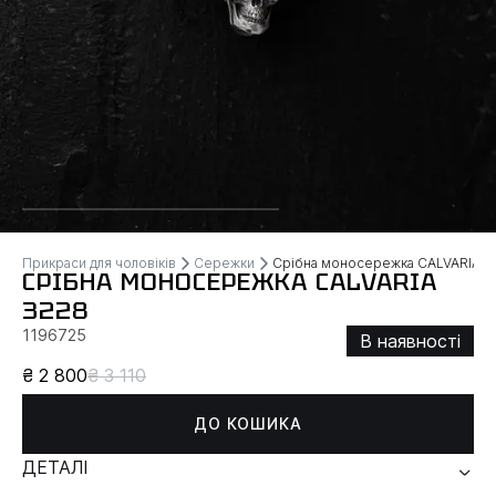
Прикраси для чоловіків
Сережки
Срібна моносережка CALVARIA
СРІБНА МОНОСЕРЕЖКА CALVARIA
3228
1196725
В наявності
₴ 2 800
₴ 3 110
ДО КОШИКА
ДЕТАЛІ