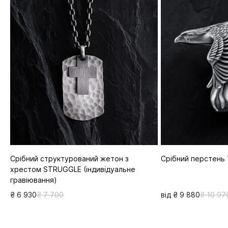
Срібний структурований жетон з
Срібний перстень
хрестом STRUGGLE (індивідуальне
гравіювання)
₴ 6 930
₴ 7 700
від ₴ 9 880
₴ 10 97