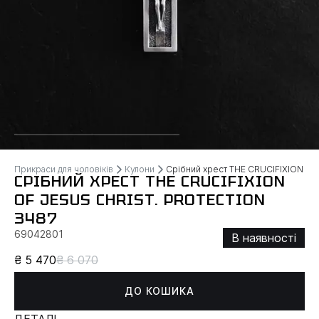
Прикраси для чоловіків
Кулони
Срібний хрест THE CRUCIFIXION OF
СРІБНИЙ ХРЕСТ THE CRUCIFIXION
OF JESUS ​​CHRIST. PROTECTION
3487
69042801
В наявності
₴ 5 470
₴ 6 070
ДО КОШИКА