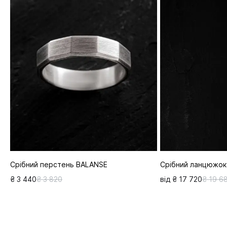
Срібний перстень BALANSE
Срібний ланцюжок
₴ 3 440
₴ 3 820
від ₴ 17 720
₴ 19 6