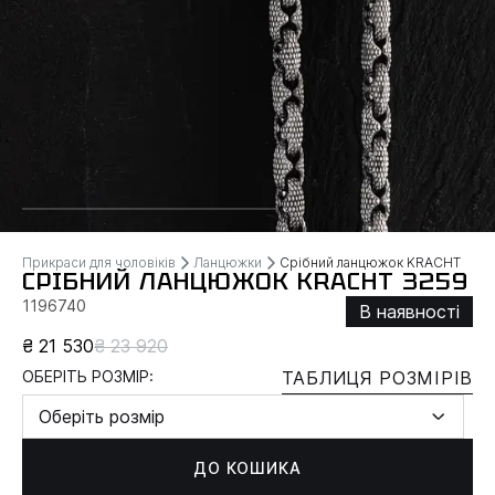
Прикраси для чоловіків
Ланцюжки
Срібний ланцюжок KRACHT
СРІБНИЙ ЛАНЦЮЖОК KRACHT 3259
1196740
В наявності
₴ 21 530
₴ 23 920
ОБЕРІТЬ РОЗМІР:
ТАБЛИЦЯ РОЗМІРІВ
Оберіть розмір
ДО КОШИКА