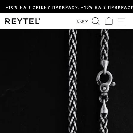
–10% НА 1 СРІБНУ ПРИКРАСУ, –15% НА 2 ПРИКРАС
UKR