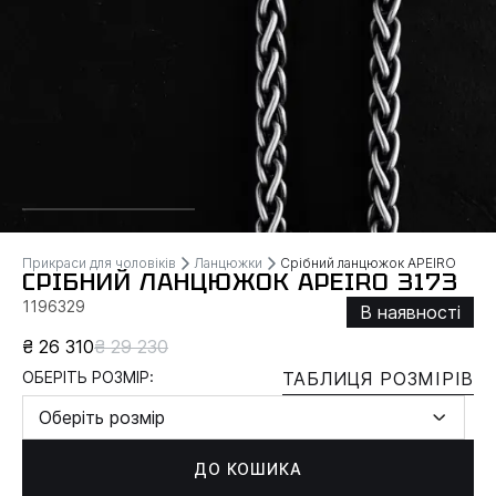
Прикраси для чоловіків
Ланцюжки
Срібний ланцюжок APEIRO
СРІБНИЙ ЛАНЦЮЖОК APEIRO 3173
1196329
В наявності
₴ 26 310
₴ 29 230
ОБЕРІТЬ РОЗМІР:
ТАБЛИЦЯ РОЗМІРІВ
Оберіть розмір
ДО КОШИКА