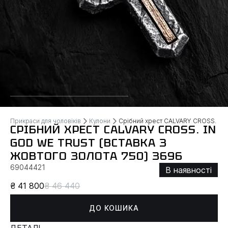
Прикраси для чоловіків
Кулони
Срібний хрест CALVARY CROSS. IN G
СРІБНИЙ ХРЕСТ CALVARY CROSS. IN
GOD WE TRUST (ВСТАВКА З
ЖОВТОГО ЗОЛОТА 750) 3696
69044421
В наявності
₴ 41 800
₴ 46 440
ДО КОШИКА