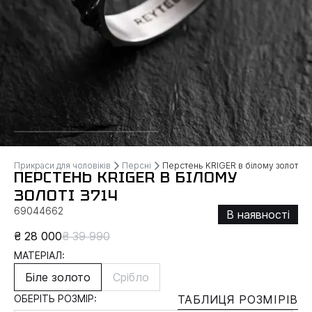
Прикраси для чоловіків
Персні
Перстень KRIGER в білому золоті
ПЕРСТЕНЬ KRIGER В БІЛОМУ
ЗОЛОТІ 3714
69044662
В наявності
₴ 28 000
₴ 39 990
МАТЕРІАЛ:
Біле золото
Срібло
ОБЕРІТЬ РОЗМІР:
ТАБЛИЦЯ РОЗМІРІВ