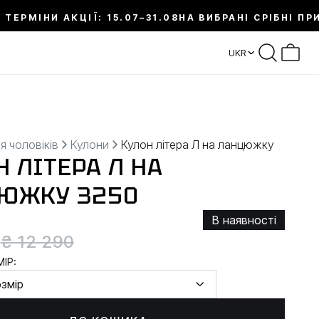
 ТЕРМІНИ АКЦІЇ: 15.07–31.08
НА ВИБРАНІ СРІБНІ ПР
UKR
я чоловіків
Кулони
Кулон літера Л на ланцюжку
 ЛІТЕРА Л НА
ЮЖКУ 3250
В наявності
0
₴ 12 290
ІР:
озмір