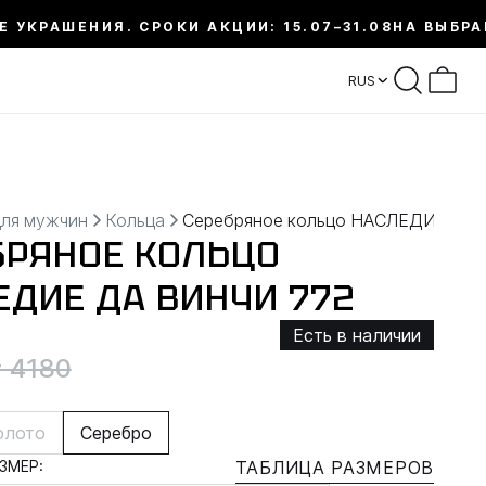
Е УКРАШЕНИЯ. СРОКИ АКЦИИ: 15.07–31.08
НА ВЫБРА
RUS
для мужчин
Кольца
Серебряное кольцо НАСЛЕДИЕ ДА
БРЯНОЕ КОЛЬЦО
ЕДИЕ ДА ВИНЧИ 772
Есть в наличии
 4180
олото
Серебро
ЗМЕР:
ТАБЛИЦА РАЗМЕРОВ