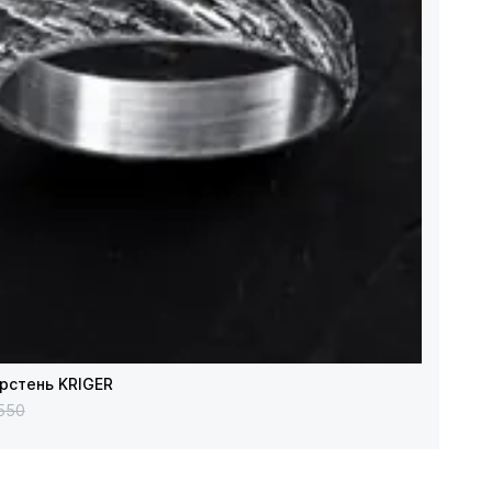
рстень KRIGER
 550