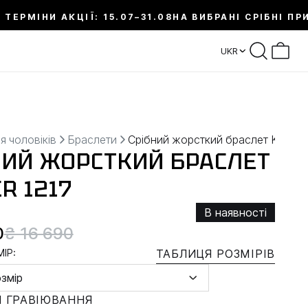
 ТЕРМІНИ АКЦІЇ: 15.07–31.08
НА ВИБРАНІ СРІБНІ ПР
UKR
я чоловіків
Браслети
Срібний жорсткий браслет KRIGE
НИЙ ЖОРСТКИЙ БРАСЛЕТ
R 1217
В наявності
0
₴ 16 690
ІР:
ТАБЛИЦЯ РОЗМІРІВ
озмір
 ГРАВІЮВАННЯ