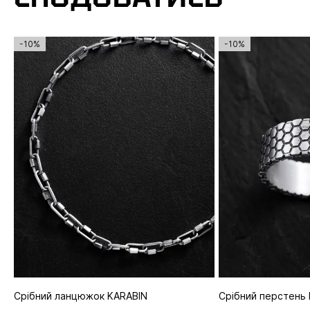
-10%
-10%
Срібний ланцюжок KARABIN
Срібний перстен