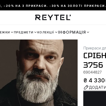
И, –20% НА 3 ПРИКРАСИ. -30% НА ЗОЛОТІ ПРИКРАСИ.
ІНФОРМАЦІЯ
РЕЖКИ
ПРЕДМЕТИ
КОЛЕКЦІЇ
Прикраси дл
СРІБ
3756
69044827
₴ 4 330
ДОДАТИ