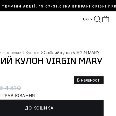
 ТЕРМІНИ АКЦІЇ: 15.07–31.08
НА ВИБРАНІ СРІБНІ ПР
UKR
я чоловіків
Кулони
Срібний кулон VIRGIN MARY
НИЙ КУЛОН VIRGIN MARY
В наявності
₴ 4 810
 ГРАВІЮВАННЯ
ДО КОШИКА