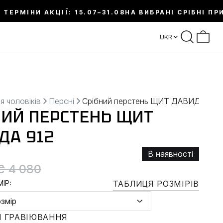
 ТЕРМІНИ АКЦІЇ: 15.07–31.08
НА ВИБРАНІ СРІБНІ ПР
UKR
я чоловіків
Персні
Срібний перстень ЩИТ ДАВИДА
НИЙ ПЕРСТЕНЬ ЩИТ
ДА 912
В наявності
₴ 4 080
ІР:
ТАБЛИЦЯ РОЗМІРІВ
озмір
 ГРАВІЮВАННЯ