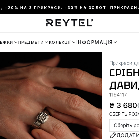
И, –20% НА 3 ПРИКРАСИ. -30% НА ЗОЛОТІ ПРИКРАСИ.
ІНФОРМАЦІЯ
РЕЖКИ
ПРЕДМЕТИ
КОЛЕКЦІЇ
Прикраси дл
СРІБ
ДАВИ
1194117
₴ 3 680
ОБЕРІТЬ РОЗМ
Оберіть р
ДОДАТИ