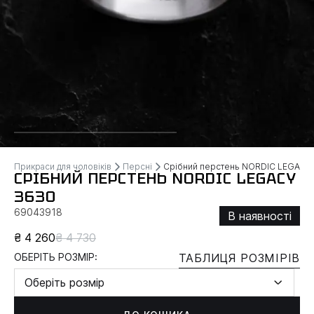
Прикраси для чоловіків
Персні
Срібний перстень NORDIC LEGACY
СРІБНИЙ ПЕРСТЕНЬ NORDIC LEGACY
3630
69043918
В наявності
₴ 4 260
₴ 4 730
ОБЕРІТЬ РОЗМІР:
ТАБЛИЦЯ РОЗМІРІВ
Оберіть розмір