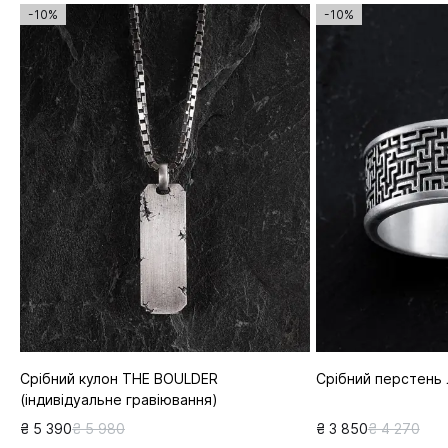
-10%
-10%
Срібний кулон THE BOULDER
Срібний перстень
(індивідуальне гравіювання)
₴ 5 390
₴ 5 980
₴ 3 850
₴ 4 270