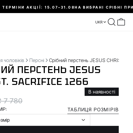
 ТЕРМІНИ АКЦІЇ: 15.07–31.08
НА ВИБРАНІ СРІБНІ ПР
UKR
я чоловіків
Персні
Срібний перстень JESUS CHRIST. SA
НИЙ ПЕРСТЕНЬ JESUS
T. SACRIFICE 1266
В наявності
₴ 7 780
ІР:
ТАБЛИЦЯ РОЗМІРІВ
озмір