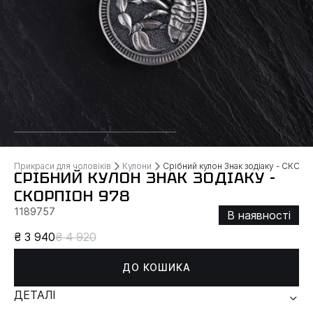
Прикраси для чоловіків
Кулони
Срібний кулон Знак зодіаку - СКОР
СРІБНИЙ КУЛОН ЗНАК ЗОДІАКУ -
СКОРПІОН 978
1189757
В наявності
₴ 3 940
₴ 4 920
ДО КОШИКА
ДЕТАЛІ