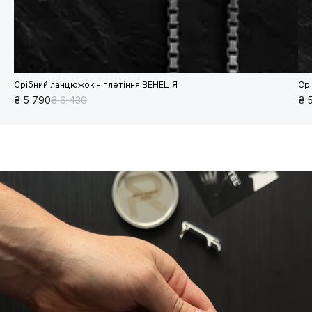
Срібний ланцюжок - плетіння ВЕНЕЦІЯ
Ср
₴ 5 790
₴ 6 430
₴ 