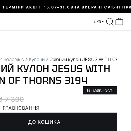
 ТЕРМІНИ АКЦІЇ: 15.07–31.08
НА ВИБРАНІ СРІБНІ ПР
UKR
я чоловіків
Кулони
Срібний кулон JESUS WITH CROW
НИЙ КУЛОН JESUS WITH
N OF THORNS 3194
В наявності
₴ 7 390
 ГРАВІЮВАННЯ
ДО КОШИКА